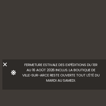
SUIVEZ-NOUS
L'ABUS D’ALCOOL EST DANGEREUX POUR LA SANTÉ, À
CONSOMMER AVEC MODÉRATION
Ⓒ Bloody Mary
FERMETURE ESTIVALE DES EXPÉDITIONS DU 1ER
AU 16 AOÛT 2026 INCLUS. LA BOUTIQUE DE
VILLE-SUR-ARCE RESTE OUVERTE TOUT L’ÉTÉ DU
MARDI AU SAMEDI.