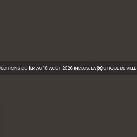
LCOOL EST DANGEREUX POUR LA SANTÉ, À CONSOMMER AVEC
Ⓒ Bloody Mary
PÉDITIONS DU 1ER AU 16 AOÛT 2026 INCLUS. LA BOUTIQUE DE VIL