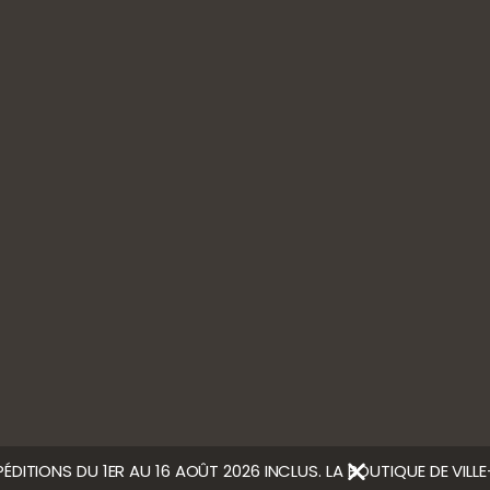
MES COMMANDES
in de Troyes
INFOS
NOS PARTENAIRES
 min de Dijon par l'autoroute
GUIDE CHAMPAGNE
 min de Paris par l'autoroute
CONTACT
MENTIONS LÉGALES
VER NOS VINS
CGV
LCOOL EST DANGEREUX POUR LA SANTÉ, À CONSOMMER AVEC
Ⓒ Bloody Mary
PÉDITIONS DU 1ER AU 16 AOÛT 2026 INCLUS. LA BOUTIQUE DE VIL