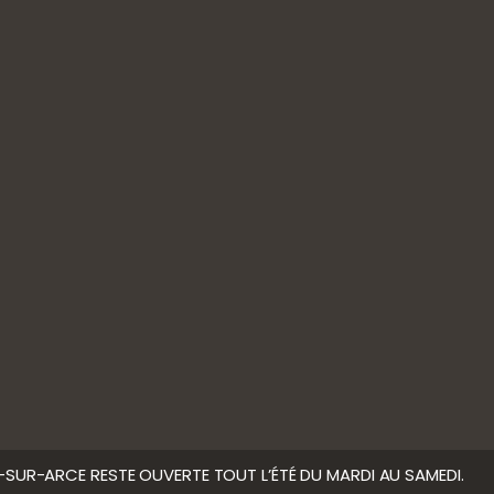
9h – 12h // 14h – 17h30
Samedi :
10h- 12h // 14h – 18h
 MODÉRATION
LE-SUR-ARCE RESTE OUVERTE TOUT L’ÉTÉ DU MARDI AU SAMEDI.