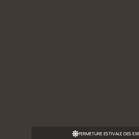
10110 Ville-sur-Arce
45 m
03 25 38 30 70
1h35
2h40
Contactez-nous
TROU
RÉSERVER UNE VISITE
SUIVEZ-NOUS
L'ABUS D’A
FERMETURE ESTIVALE DES EX