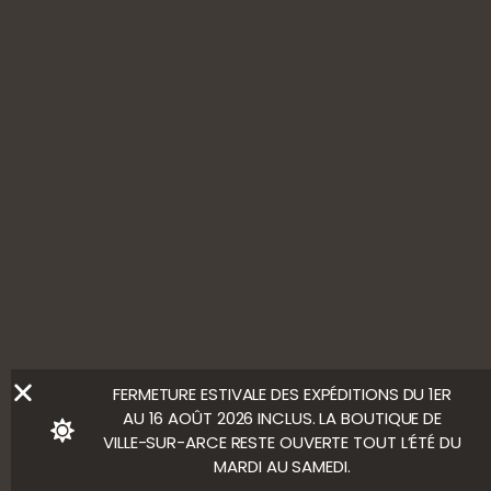
SUIVEZ-NOUS
L'ABUS D’ALCOOL EST DANGEREUX POUR LA SANTÉ, À
CONSOMMER AVEC MODÉRATION
Ⓒ Bloody Mary
FERMETURE ESTIVALE DES EXPÉDITIONS DU 1ER
AU 16 AOÛT 2026 INCLUS. LA BOUTIQUE DE
VILLE-SUR-ARCE RESTE OUVERTE TOUT L’ÉTÉ DU
MARDI AU SAMEDI.