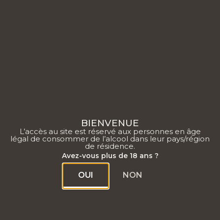
0
BIENVENUE
L’accès au site est réservé aux personnes en âge
Elementor #53194
légal de consommer de l’alcool dans leur pays/région
de résidence.
Avez-vous plus de 18 ans ?
LE MOT DU CHEF DE CAVE
OUI
NON
|
« Un nez très expressif et délicat dans lequel on