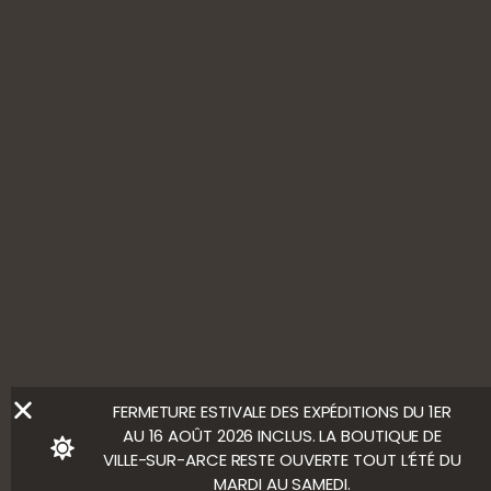
SUIVEZ-NOUS
L'ABUS D’ALCOOL EST DANGEREUX POUR LA SANTÉ, À
CONSOMMER AVEC MODÉRATION
Ⓒ Bloody Mary
FERMETURE ESTIVALE DES EXPÉDITIONS DU 1ER
AU 16 AOÛT 2026 INCLUS. LA BOUTIQUE DE
VILLE-SUR-ARCE RESTE OUVERTE TOUT L’ÉTÉ DU
MARDI AU SAMEDI.