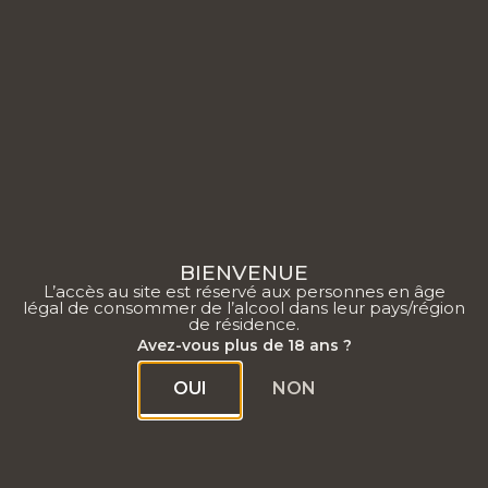
0
BIENVENUE
L’accès au site est réservé aux personnes en âge
légal de consommer de l’alcool dans leur pays/région
de résidence.
Bio & développement
Avez-vous plus de 18 ans ?
durable
OUI
NON