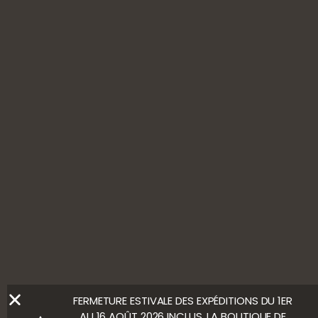
SUIVEZ-NOUS
L'ABUS D’ALCOOL EST DANGEREUX POUR LA SANTÉ, À
CONSOMMER AVEC MODÉRATION
Ⓒ Bloody Mary
FERMETURE ESTIVALE DES EXPÉDITIONS DU 1ER
AU 16 AOÛT 2026 INCLUS. LA BOUTIQUE DE