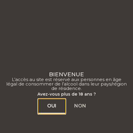
0
BIENVENUE
L’accès au site est réservé aux personnes en âge
Page MailPoet
légal de consommer de l’alcool dans leur pays/région
de résidence.
Avez-vous plus de 18 ans ?
[mailpoet_page]
OUI
NON